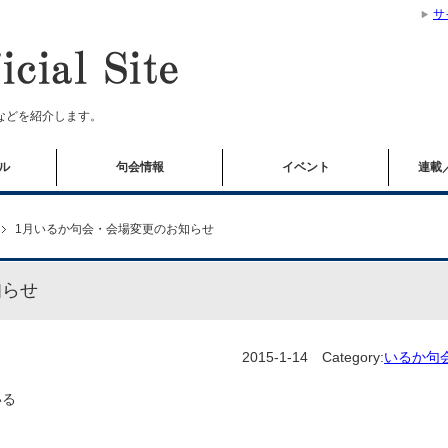
サ
などを紹介します。
ル
句会情報
イベント
連載
1月いるか句会・会場変更のお知らせ
知らせ
2015-1-14
Category:
いるか句
いる