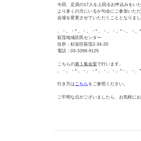
今回、定員の17人を上回るお申込みをい
より多くの方にいるか句会にご参加いただ
会場を変更させていただくこととなりまし
。・。・* 。・。・* 。・。・。*・。・。
荻窪地域区民センター
住所：杉並区荻窪2-34-20
電話：03-3398-9125
こちらの
第１集会室
で行います。
。・。・* 。・。・* 。・。・。*・。・。
行き方は
こちら
をご参照ください。
ご不明な点がございましたら、お気軽にお