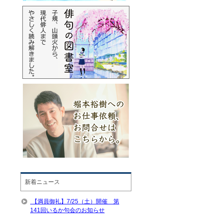
新着ニュース
【満員御礼】7/25（土）開催 第
141回いるか句会のお知らせ