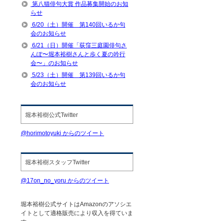
第八猫俳句大賞 作品募集開始のお知
らせ
6/20（土）開催 第140回いるか句
会のお知らせ
6/21（日）開催「荻窪三庭園俳句さ
んぽ〜堀本裕樹さんと歩く夏の吟行
会〜」のお知らせ
5/23（土）開催 第139回いるか句
会のお知らせ
堀本裕樹公式Twitter
@horimotoyuki からのツイート
堀本裕樹スタッフTwitter
@17on_no_yoru からのツイート
堀本裕樹公式サイトはAmazonのアソシエ
イトとして適格販売により収入を得ていま