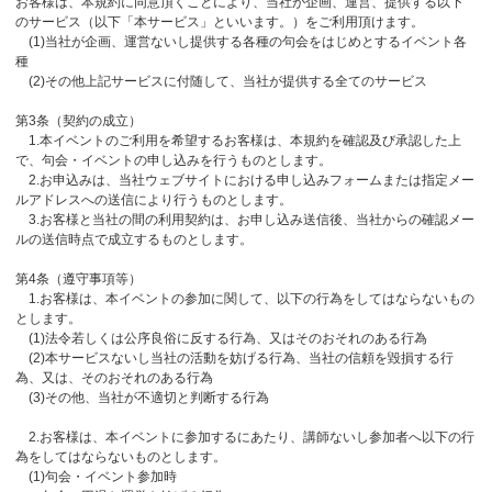
お客様は、本規約に同意頂くことにより、当社が企画、運営、提供する以下
のサービス（以下「本サービス」といいます。）をご利用頂けます。
(1)当社が企画、運営ないし提供する各種の句会をはじめとするイベント各
種
(2)その他上記サービスに付随して、当社が提供する全てのサービス
第3条（契約の成立）
1.本イベントのご利用を希望するお客様は、本規約を確認及び承認した上
で、句会・イベントの申し込みを行うものとします。
2.お申込みは、当社ウェブサイトにおける申し込みフォームまたは指定メー
ルアドレスへの送信により行うものとします。
3.お客様と当社の間の利用契約は、お申し込み送信後、当社からの確認メー
ルの送信時点で成立するものとします。
第4条（遵守事項等）
1.お客様は、本イベントの参加に関して、以下の行為をしてはならないもの
とします。
(1)法令若しくは公序良俗に反する行為、又はそのおそれのある行為
(2)本サービスないし当社の活動を妨げる行為、当社の信頼を毀損する行
為、又は、そのおそれのある行為
(3)その他、当社が不適切と判断する行為
2.お客様は、本イベントに参加するにあたり、講師ないし参加者へ以下の行
為をしてはならないものとします。
(1)句会・イベント参加時