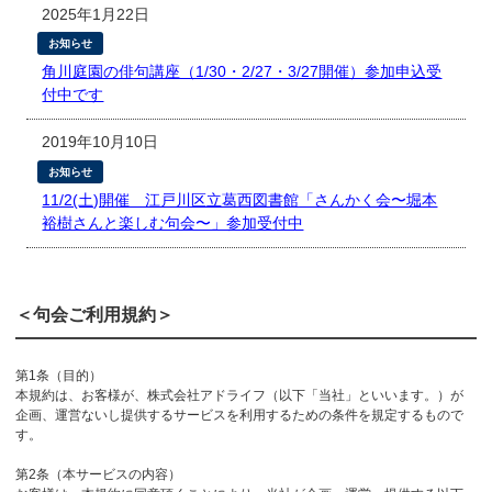
2025年1月22日
お知らせ
角川庭園の俳句講座（1/30・2/27・3/27開催）参加申込受
付中です
2019年10月10日
お知らせ
11/2(土)開催 江戸川区立葛西図書館「さんかく会〜堀本
裕樹さんと楽しむ句会〜」参加受付中
＜句会ご利用規約＞
第1条（目的）
本規約は、お客様が、株式会社アドライフ（以下「当社」といいます。）が
企画、運営ないし提供するサービスを利用するための条件を規定するもので
す。
第2条（本サービスの内容）