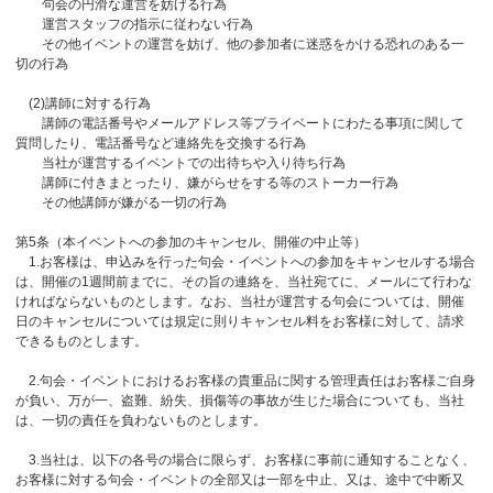
句会の円滑な運営を妨げる行為
運営スタッフの指示に従わない行為
その他イベントの運営を妨げ、他の参加者に迷惑をかける恐れのある一
切の行為
(2)講師に対する行為
講師の電話番号やメールアドレス等プライベートにわたる事項に関して
質問したり、電話番号など連絡先を交換する行為
当社が運営するイベントでの出待ちや入り待ち行為
講師に付きまとったり、嫌がらせをする等のストーカー行為
その他講師が嫌がる一切の行為
第5条（本イベントへの参加のキャンセル、開催の中止等）
1.お客様は、申込みを行った句会・イベントへの参加をキャンセルする場合
は、開催の1週間前までに、その旨の連絡を、当社宛てに、メールにて行わな
ければならないものとします。なお、当社が運営する句会については、開催
日のキャンセルについては規定に則りキャンセル料をお客様に対して、請求
できるものとします。
2.句会・イベントにおけるお客様の貴重品に関する管理責任はお客様ご自身
が負い、万が一、盗難、紛失、損傷等の事故が生じた場合についても、当社
は、一切の責任を負わないものとします。
3.当社は、以下の各号の場合に限らず、お客様に事前に通知することなく、
お客様に対する句会・イベントの全部又は一部を中止、又は、途中で中断又