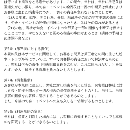
は停止する措置をとる場合があります。この場合、当社は、当社に故意又は
重過失がない限り、本句会・イベントの全部又は一部の中断又は停止により
お客様に生じた損害等につき、一切その責任を負わないものとします。
(1)天災地変、戦争、テロ行為、暴動、騒乱等その他の非常事態の発生によ
り、句会・イベントの開催が困難になったとき、又はその恐れがあるとき
(2)その他、当社が句会・イベントの全部又は一部の開催を中断又は停止す
ることにつき、やむをえないと認める相当の事由があるとき（講師の予期せ
ぬ体調不良など）
第6条（第三者に対する責任）
本規約又は本サービスに関連して、お客さま間又は第三者との間に生じた紛
争・トラブル等については、すべてお客様の責任において解決するものと
し、弊社は何らの責任（損害賠償責任を含むが、これに限られない。）を負
わず、介入、解決する義務を負わないものとします。
第7条（損害賠償）
お客様が本規約に違反し、弊社に対し損害を与えた場合、お客様は弊社に対
し直接・間接を問わず一切の損害の賠償義務を負うものとし、当社は、当該
損害の賠償をお客様に請求することができるものとします。
また、今後の句会・イベントへの立ち入りを一切禁ずるものとします。
第8条（利用規約の変更）
当社は、必要と判断した場合には、お客様に通知することなくいつでも本規
約を変更することができるものとします。