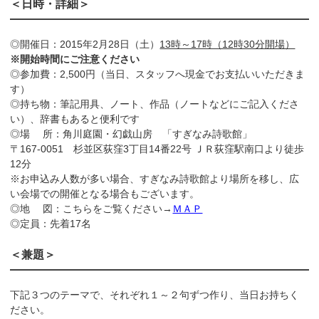
＜日時・詳細＞
◎開催日：2015年2月28日（土）
13時～17時（12時30分開場）
※開始時間にご注意ください
◎参加費：2,500円（当日、スタッフへ現金でお支払いいただきま
す）
◎持ち物：筆記用具、ノート、作品（ノートなどにご記入くださ
い）、辞書もあると便利です
◎場 所：角川庭園・幻戯山房 「すぎなみ詩歌館」
〒167-0051 杉並区荻窪3丁目14番22号 ＪＲ荻窪駅南口より徒歩
12分
※お申込み人数が多い場合、すぎなみ詩歌館より場所を移し、広
い会場での開催となる場合もございます。
◎地 図：こちらをご覧ください→
ＭＡＰ
◎定員：先着17名
＜兼題＞
下記３つのテーマで、それぞれ１～２句ずつ作り、当日お持ちく
ださい。