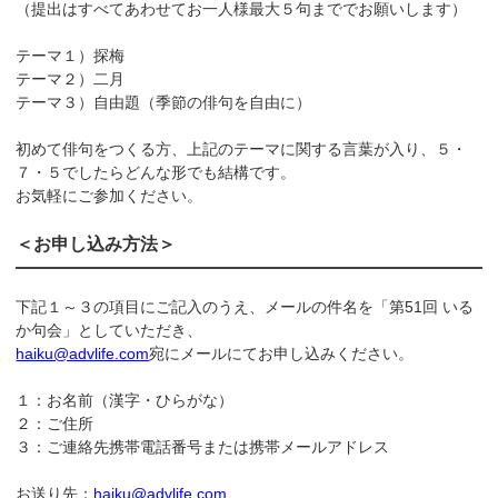
（提出はすべてあわせてお一人様最大５句まででお願いします）
テーマ１）探梅
テーマ２）二月
テーマ３）自由題（季節の俳句を自由に）
初めて俳句をつくる方、上記のテーマに関する言葉が入り、５・
７・５でしたらどんな形でも結構です。
お気軽にご参加ください。
＜お申し込み方法＞
下記１～３の項目にご記入のうえ、メールの件名を「第51回 いる
か句会」としていただき、
haiku@advlife.com
宛にメールにてお申し込みください。
１：お名前（漢字・ひらがな）
２：ご住所
３：ご連絡先携帯電話番号または携帯メールアドレス
お送り先：
haiku@advlife.com