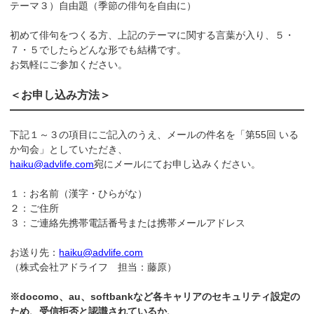
テーマ３）自由題（季節の俳句を自由に）
初めて俳句をつくる方、上記のテーマに関する言葉が入り、５・
７・５でしたらどんな形でも結構です。
お気軽にご参加ください。
＜お申し込み方法＞
下記１～３の項目にご記入のうえ、メールの件名を「第55回 いる
か句会」としていただき、
haiku@advlife.com
宛にメールにてお申し込みください。
１：お名前（漢字・ひらがな）
２：ご住所
３：ご連絡先携帯電話番号または携帯メールアドレス
お送り先：
haiku@advlife.com
（株式会社アドライフ 担当：藤原）
※docomo、au、softbankなど各キャリアのセキュリティ設定の
ため、受信拒否と認識されているか、