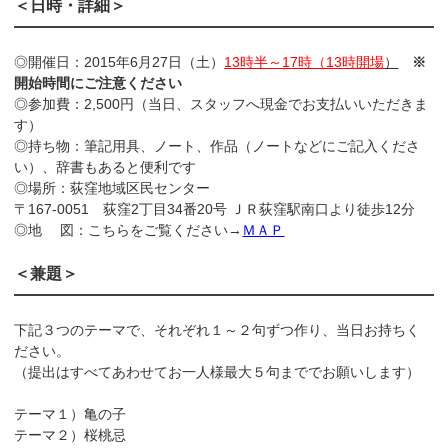
＜日時・詳細＞
◎開催日：2015年6月27日（土）
13時半～17時（13時開場
）
※
開始時間にご注意ください
◎参加費：2,500円（当日、スタッフへ現金でお支払いいただきま
す）
◎持ち物：筆記用具、ノート、作品（ノートなどにご記入くださ
い）、辞書もあると便利です
◎場所：荻窪地域区民センター
〒167-0051 荻窪2丁目34番20号 ＪＲ荻窪駅南口より徒歩12分
◎地 図：こちらをご覧ください→
ＭＡＰ
＜兼題＞
下記３つのテーマで、それぞれ１～２句ずつ作り、当日お持ちく
ださい。
（提出はすべてあわせてお一人様最大５句まででお願いします）
テーマ１）亀の子
テーマ２）桜桃忌