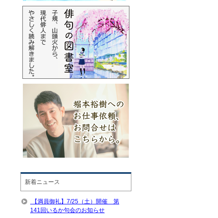
新着ニュース
【満員御礼】7/25（土）開催 第
141回いるか句会のお知らせ