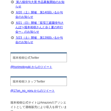
第八猫俳句大賞 作品募集開始のお知
らせ
6/20（土）開催 第140回いるか句
会のお知らせ
6/21（日）開催「荻窪三庭園俳句さ
んぽ〜堀本裕樹さんと歩く夏の吟行
会〜」のお知らせ
5/23（土）開催 第139回いるか句
会のお知らせ
堀本裕樹公式Twitter
@horimotoyuki からのツイート
堀本裕樹スタッフTwitter
@17on_no_yoru からのツイート
堀本裕樹公式サイトはAmazonのアソシエ
イトとして適格販売により収入を得ていま