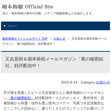
俳人・堀本裕樹の著作や活動、メディア掲載情報などを紹介します。
メニュー
堀本裕樹オフィシャルサイト TOP
お知らせ
又吉直樹＆堀本裕樹メール
マガジン「夜の秘密結社」好評配信中！
又吉直樹＆堀本裕樹メールマガジン「夜の秘密結
社」好評配信中！
2015-8-14
Category:
お知らせ
芥川賞を受賞したピース又吉直樹さんと堀本裕樹のメールマガジ
ン
「夜の秘密結社」
好評配信中！２人のエッセイ、新作俳句、読
者投稿から特選・佳作を選ぶ投句コーナー、写真つき近況報告な
どここでしか読めない、盛りだくさんのコンテンツでお届けして