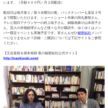
います。（月額４００円／月２回配信）
配信日は毎月第２／第４水曜日の夜。バックナンバーも直近３号
まで閲覧いただけます。ショートショート作家の田丸雅智さん、
テレビ朝日アナウンサーの村上祐子さん、銅版画家の山本容子さ
ん、芸人の赤嶺総理さんなど様々な方が購読中。ゆくゆくはメン
バー限定イベントも実施予定です。皆さんもぜひ
秘密結社
メンバ
ーになりませんか？詳細・ご購読については下記サイトをご参照
ください。
【又吉直樹＆堀本裕樹 夜の秘密結社公式サイト】
http://naokiyuki.com/