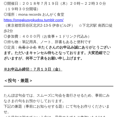
◎開催日：２０１８年７月１９日（木）２０時～２２時３０分
（１９時３０分開場）
◎場所：mona records おんがく食堂
https://ongakusyokudou.tumblr.com/
（東京都世田谷区北沢2-13-5 伊奈ビル2F） ☆下北沢駅 南西口徒
歩2分
◎参加費：４０００円（お食事＋１ドリンク代込み）
◎持ち物：筆記用具、ノート、辞書もあると便利です
◎定員：
先着２２名
※たくさんのお申込み誠にありがとうござい
ます。ただいまキャンセル待ちとなっております。大変恐縮でご
ざいますが、何卒ご了承をお願い申し上げます。
※お申込み締切：７月１３日（金）
＜投句・兼題＞
たんぽぽ句会では、スムーズに句会を進行させるため、事前にみ
なさまの句をお預かりしております。
下記の兼題（事前にお知らせする題）にて句をお作りくださいま
せ。