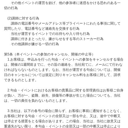
その他イベントの運営を妨げ、他の参加者に迷惑をかける恐れのある一
切の行為
(2)講師に対する行為
講師の電話番号やメールアドレス等プライベートにわたる事項に関して
質問したり、電話番号など連絡先を交換する行為
当社が運営するイベントでの出待ちや入り待ち行為
講師に付きまとったり、嫌がらせをする等のストーカー行為
その他講師が嫌がる一切の行為
第5条（本イベントへの参加のキャンセル、開催の中止等）
1.お客様は、申込みを行った句会・イベントへの参加をキャンセルする場合
は、開催の1週間前までに、その旨の連絡を、当社宛てに、メールにて行わな
ければならないものとします。なお、当社が運営する句会については、開催
日のキャンセルについては規定に則りキャンセル料をお客様に対して、請求
できるものとします。
2.句会・イベントにおけるお客様の貴重品に関する管理責任はお客様ご自身
が負い、万が一、盗難、紛失、損傷等の事故が生じた場合についても、当社
は、一切の責任を負わないものとします。
3.当社は、以下の各号の場合に限らず、お客様に事前に通知することなく、
お客様に対する句会・イベントの全部又は一部を中止、又は、途中で中断又
は停止する措置をとる場合があります。この場合、当社は、当社に故意又は
重過失がない限り、本句会・イベントの全部又は一部の中断又は停止により