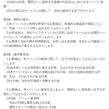
(1)当社が企画、運営ないし提供する各種の句会をはじめとするイベント各
種
(2)その他上記サービスに付随して、当社が提供する全てのサービス
第3条（契約の成立）
1.本イベントのご利用を希望するお客様は、本規約を確認及び承認した上
で、句会・イベントの申し込みを行うものとします。
2.お申込みは、当社ウェブサイトにおける申し込みフォームまたは指定メー
ルアドレスへの送信により行うものとします。
3.お客様と当社の間の利用契約は、お申し込み送信後、当社からの確認メー
ルの送信時点で成立するものとします。
第4条（遵守事項等）
1.お客様は、本イベントの参加に関して、以下の行為をしてはならないもの
とします。
(1)法令若しくは公序良俗に反する行為、又はそのおそれのある行為
(2)本サービスないし当社の活動を妨げる行為、当社の信頼を毀損する行
為、又は、そのおそれのある行為
(3)その他、当社が不適切と判断する行為
2.お客様は、本イベントに参加するにあたり、講師ないし参加者へ以下の行
為をしてはならないものとします。
(1)句会・イベント参加時
句会の円滑な運営を妨げる行為
運営スタッフの指示に従わない行為