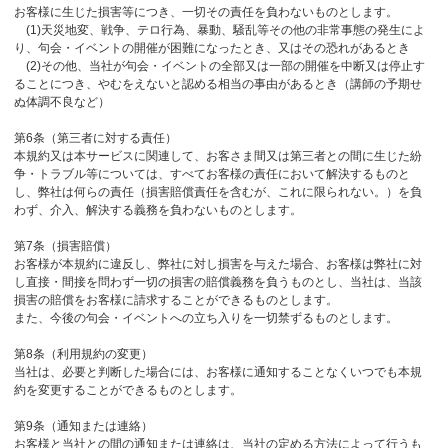
お客様に生じた損害等につき、一切その責任を負わないものとします。
(1)天災地変、戦争、テロ行為、暴動、騒乱等その他の非常事態の発生によ
り、句会・イベントの開催が困難になったとき、又はその恐れがあるとき
(2)その他、当社が句会・イベントの全部又は一部の開催を中断又は停止す
ることにつき、やむをえないと認める相当の事由があるとき（講師の予期せ
ぬ体調不良など）
第6条（第三者に対する責任）
本規約又は本サービスに関連して、お客さま間又は第三者との間に生じた紛
争・トラブル等については、すべてお客様の責任において解決するものと
し、弊社は何らの責任（損害賠償責任を含むが、これに限られない。）を負
わず、介入、解決する義務を負わないものとします。
第7条（損害賠償）
お客様が本規約に違反し、弊社に対し損害を与えた場合、お客様は弊社に対
し直接・間接を問わず一切の損害の賠償義務を負うものとし、当社は、当該
損害の賠償をお客様に請求することができるものとします。
また、今後の句会・イベントへの立ち入りを一切禁ずるものとします。
第8条（利用規約の変更）
当社は、必要と判断した場合には、お客様に通知することなくいつでも本規
約を変更することができるものとします。
第9条（通知または連絡）
お客様と当社との間の通知または連絡は、当社の定める方法によって行うも