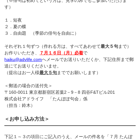
（※俳句は初めてという方は、見学のみでもご参加いただけま
す）
１．短夜
２．夏の蝶
３．自由題 （季節の俳句を自由に）
それぞれ１句ずつ（作れる方は、すべてあわせて
最大５句
まで）
お作りいただき、
７月１６日（月）必着
で
haiku@advlife.com
へメールでお送りいただくか、下記住所まで郵
送にてお送りくださいませ。
（提出はお一人様
最大５句
まででお願いします）
＜郵送の場合の送付先＞
〒160-0011 東京都新宿区若葉2－9－8 四谷F&Tビル201
株式会社アドライフ 「たんぽぽ句会」係
（担当：鈴木）
＜お申し込み方法＞
下記１～３の項目にご記入のうえ、メールの件名を「７月 たんぽ