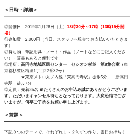
＜日時・詳細＞
◎開催日：2019年1月26日（土）
13時30分～17時（13時15分開
場）
◎参加費：2,800円（当日、スタッフへ現金でお支払いいただきま
す）
◎持ち物：筆記用具・ノート・作品（ノートなどにご記入くださ
い）・辞書もあると便利です
◎場所：
高円寺地域区民センター セシオン杉並 第8集会室
（東
京都杉並区梅里1丁目22番32号）
★東京メトロ丸ノ内線「東高円寺駅」徒歩5分、「新高円
寺駅」徒歩7分
◎定員：
先着35名
※たくさんのお申込み誠にありがとうございま
す。ただいまキャンセル待ちとなっております。大変恐縮でござ
いますが、何卒ご了承をお願い申し上げます。
＜兼題＞
下記３つのテーマで、それぞれ１～２句ずつ作り、当日お持ちく