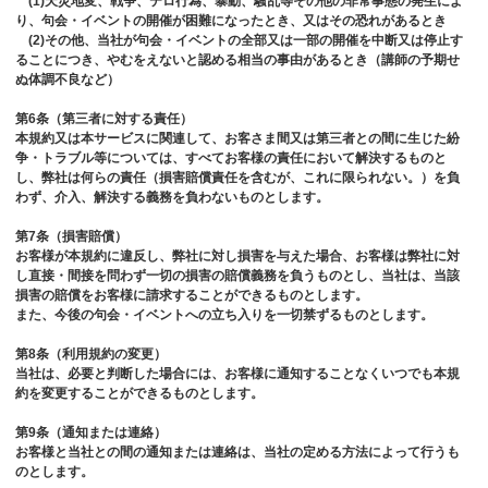
(1)天災地変、戦争、テロ行為、暴動、騒乱等その他の非常事態の発生によ
り、句会・イベントの開催が困難になったとき、又はその恐れがあるとき
(2)その他、当社が句会・イベントの全部又は一部の開催を中断又は停止す
ることにつき、やむをえないと認める相当の事由があるとき（講師の予期せ
ぬ体調不良など）
第6条（第三者に対する責任）
本規約又は本サービスに関連して、お客さま間又は第三者との間に生じた紛
争・トラブル等については、すべてお客様の責任において解決するものと
し、弊社は何らの責任（損害賠償責任を含むが、これに限られない。）を負
わず、介入、解決する義務を負わないものとします。
第7条（損害賠償）
お客様が本規約に違反し、弊社に対し損害を与えた場合、お客様は弊社に対
し直接・間接を問わず一切の損害の賠償義務を負うものとし、当社は、当該
損害の賠償をお客様に請求することができるものとします。
また、今後の句会・イベントへの立ち入りを一切禁ずるものとします。
第8条（利用規約の変更）
当社は、必要と判断した場合には、お客様に通知することなくいつでも本規
約を変更することができるものとします。
第9条（通知または連絡）
お客様と当社との間の通知または連絡は、当社の定める方法によって行うも
のとします。