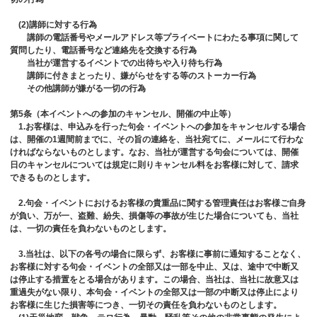
(2)講師に対する行為
講師の電話番号やメールアドレス等プライベートにわたる事項に関して
質問したり、電話番号など連絡先を交換する行為
当社が運営するイベントでの出待ちや入り待ち行為
講師に付きまとったり、嫌がらせをする等のストーカー行為
その他講師が嫌がる一切の行為
第5条（本イベントへの参加のキャンセル、開催の中止等）
1.お客様は、申込みを行った句会・イベントへの参加をキャンセルする場合
は、開催の1週間前までに、その旨の連絡を、当社宛てに、メールにて行わな
ければならないものとします。なお、当社が運営する句会については、開催
日のキャンセルについては規定に則りキャンセル料をお客様に対して、請求
できるものとします。
2.句会・イベントにおけるお客様の貴重品に関する管理責任はお客様ご自身
が負い、万が一、盗難、紛失、損傷等の事故が生じた場合についても、当社
は、一切の責任を負わないものとします。
3.当社は、以下の各号の場合に限らず、お客様に事前に通知することなく、
お客様に対する句会・イベントの全部又は一部を中止、又は、途中で中断又
は停止する措置をとる場合があります。この場合、当社は、当社に故意又は
重過失がない限り、本句会・イベントの全部又は一部の中断又は停止により
お客様に生じた損害等につき、一切その責任を負わないものとします。