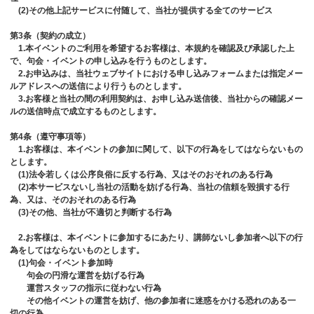
(2)その他上記サービスに付随して、当社が提供する全てのサービス
第3条（契約の成立）
1.本イベントのご利用を希望するお客様は、本規約を確認及び承認した上
で、句会・イベントの申し込みを行うものとします。
2.お申込みは、当社ウェブサイトにおける申し込みフォームまたは指定メー
ルアドレスへの送信により行うものとします。
3.お客様と当社の間の利用契約は、お申し込み送信後、当社からの確認メー
ルの送信時点で成立するものとします。
第4条（遵守事項等）
1.お客様は、本イベントの参加に関して、以下の行為をしてはならないもの
とします。
(1)法令若しくは公序良俗に反する行為、又はそのおそれのある行為
(2)本サービスないし当社の活動を妨げる行為、当社の信頼を毀損する行
為、又は、そのおそれのある行為
(3)その他、当社が不適切と判断する行為
2.お客様は、本イベントに参加するにあたり、講師ないし参加者へ以下の行
為をしてはならないものとします。
(1)句会・イベント参加時
句会の円滑な運営を妨げる行為
運営スタッフの指示に従わない行為
その他イベントの運営を妨げ、他の参加者に迷惑をかける恐れのある一
切の行為