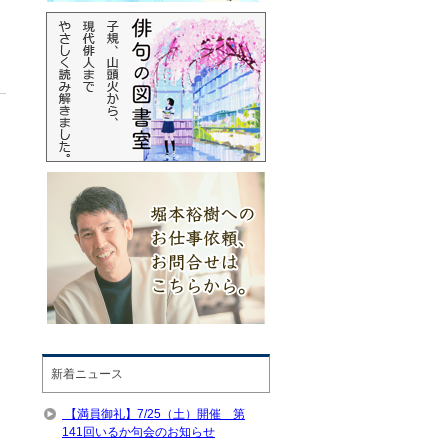
新着ニュース
【満員御礼】7/25（土）開催 第
141回いるか句会のお知らせ