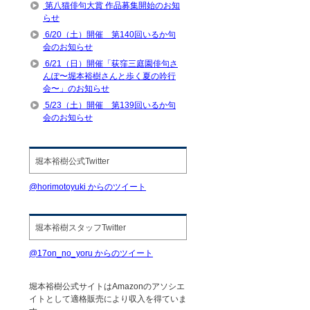
第八猫俳句大賞 作品募集開始のお知
らせ
6/20（土）開催 第140回いるか句
会のお知らせ
6/21（日）開催「荻窪三庭園俳句さ
んぽ〜堀本裕樹さんと歩く夏の吟行
会〜」のお知らせ
5/23（土）開催 第139回いるか句
会のお知らせ
堀本裕樹公式Twitter
@horimotoyuki からのツイート
堀本裕樹スタッフTwitter
@17on_no_yoru からのツイート
堀本裕樹公式サイトはAmazonのアソシエ
イトとして適格販売により収入を得ていま