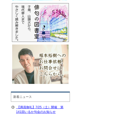
新着ニュース
【満員御礼】7/25（土）開催 第
141回いるか句会のお知らせ