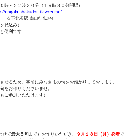
０時～２２時３０分（１９時３０分開場）
p://ongakushokudou.flavors.me/
F） ☆下北沢駅 南口徒歩2分
ク代込み）
と便利です
させるため、事前にみなさまの句をお預かりしております。
句をお作りくださいませ。
もご参加いただけます）
わせて
最大５句
まで）お作りいただき、
９月１８日（月）必着
で