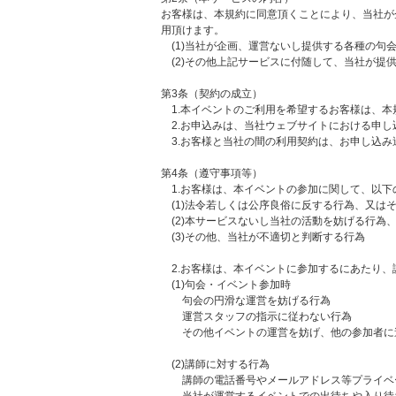
お客様は、本規約に同意頂くことにより、当社が
用頂けます。
(1)当社が企画、運営ないし提供する各種の句
(2)その他上記サービスに付随して、当社が提
第3条（契約の成立）
1.本イベントのご利用を希望するお客様は、本
2.お申込みは、当社ウェブサイトにおける申し
3.お客様と当社の間の利用契約は、お申し込み
第4条（遵守事項等）
1.お客様は、本イベントの参加に関して、以下
(1)法令若しくは公序良俗に反する行為、又は
(2)本サービスないし当社の活動を妨げる行為
(3)その他、当社が不適切と判断する行為
2.お客様は、本イベントに参加するにあたり、
(1)句会・イベント参加時
句会の円滑な運営を妨げる行為
運営スタッフの指示に従わない行為
その他イベントの運営を妨げ、他の参加者に迷
(2)講師に対する行為
講師の電話番号やメールアドレス等プライベー
当社が運営するイベントでの出待ちや入り待