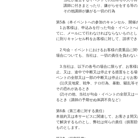
講師に付きまとったり、嫌がらせをする等の
その他講師が嫌がる一切の行為
第5条（本イベントへの参加のキャンセル、開催
1.お客様は、申込みを行った句会・イベントへ
てに、メールにて行わなければならないものとし
に則りキャンセル料をお客様に対して、請求でき
2.句会・イベントにおけるお客様の貴重品に関
場合についても、当社は、一切の責任を負わない
3.当社は、以下の各号の場合に限らず、お客様
止、又は、途中で中断又は停止する措置をとる場
ベントの全部又は一部の中断又は停止によりお客
(1)天災地変、戦争、テロ行為、暴動、騒乱等
その恐れがあるとき
(2)その他、当社が句会・イベントの全部又は
るとき（講師の予期せぬ体調不良など）
第6条（第三者に対する責任）
本規約又は本サービスに関連して、お客さま間又
て解決するものとし、弊社は何らの責任（損害賠
ものとします。