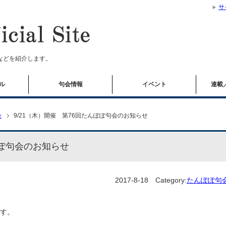
サ
などを紹介します。
ル
句会情報
イベント
連載
会
9/21（木）開催 第76回たんぽぽ句会のお知らせ
ぽぽ句会のお知らせ
2017-8-18
Category:
たんぽぽ句
す。