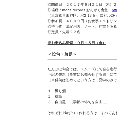
◎開催日：２０１７年９月２１日（木）２
◎場所：mona records おんがく食堂
htt
（東京都世田谷区北沢2-13-5 伊奈ビル2
◎参加費：４０００円（お食事＋１ドリン
◎持ち物：筆記用具、ノート、辞書もある
◎定員：先着２２名
※お申込み締切：９月１５日（金）
＜投句・兼題＞
たんぽぽ句会では、スムーズに句会を進行
下記の兼題（事前にお知らせする題）にて
（※俳句は初めてという方は、見学のみで
１．濁り酒
２．椋鳥
３．自由題 （季節の俳句を自由に）
それぞれ1句ずつ（作れる方は、すべてあ