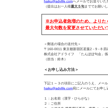
haiku@advlife.com
へメールでお送りいた
（提出はお一人様
最大５句
まででお願いし
※お申込者急増のため、よりた
最大句数を変更させていただい
＜郵送の場合の送付先＞
〒160-0011 東京都新宿区若葉2－9－8 四
株式会社アドライフ 「たんぽぽ句会」係
（担当：鈴木）
＜お申し込み方法＞
下記１～３の項目にご記入のうえ、メール
haiku@advlife.com
宛にメールにてお申し
１：お名前（漢字・ひらがな）
２：ご住所