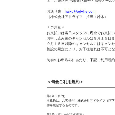
３：ご連絡先 携帯電話番号・携帯メール
お送り先：
haiku@advlife.com
（株式会社アドライフ 担当：鈴木）
＊ご注意＊
お支払いは当日スタッフに現金でお支払い
お申し込み後のキャンセルは９月１５日ま
９月１５日以降のキャンセルにはキャンセ
施設の規定により、お子様連れは不可とな
句会のお申込みにあたり、下記ご利用規約
＜句会ご利用規約＞
第1条（目的）
本規約は、お客様が、株式会社アドライフ（以下
件を規定するものです。
第2条（本サービスの内容）