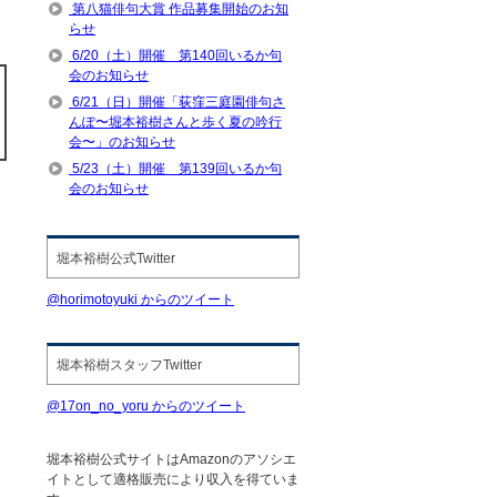
第八猫俳句大賞 作品募集開始のお知
らせ
6/20（土）開催 第140回いるか句
会のお知らせ
6/21（日）開催「荻窪三庭園俳句さ
んぽ〜堀本裕樹さんと歩く夏の吟行
会〜」のお知らせ
5/23（土）開催 第139回いるか句
会のお知らせ
堀本裕樹公式Twitter
@horimotoyuki からのツイート
堀本裕樹スタッフTwitter
@17on_no_yoru からのツイート
堀本裕樹公式サイトはAmazonのアソシエ
イトとして適格販売により収入を得ていま