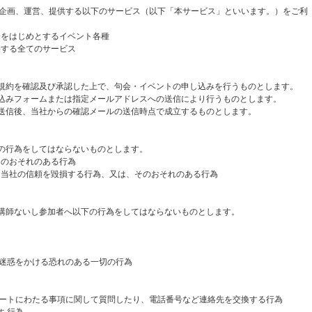
企画、運営、提供する以下のサービス（以下「本サービス」といいます。）をご利
会をはじめとするイベント各種
供する全てのサービス
規約を確認及び承認した上で、句会・イベントの申し込みを行うものとします。
込みフォームまたは指定メールアドレスへの送信により行うものとします。
送信後、当社からの確認メールの送信時点で成立するものとします。
の行為をしてはならないものとします。
そのおそれのある行為
、当社の信頼を毀損する行為、又は、そのおそれのある行為
講師ないし参加者へ以下の行為をしてはならないものとします。
惑をかける恐れのある一切の行為
トにわたる事項に関して質問したり、電話番号など連絡先を交換する行為
ち行為