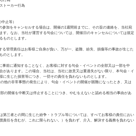
ストーカー行為
の中止等）
の参加をキャンセルする場合は、開催の1週間前までに、その旨の連絡を、当社宛
ます。なお、当社が運営する句会については、開催日のキャンセルについては規定
るものとします。
する管理責任はお客様ご自身が負い、万が一、盗難、紛失、損傷等の事故が生じた
ものとします。
に事前に通知することなく、お客様に対する句会・イベントの全部又は一部を中
合があります。この場合、当社は、当社に故意又は重過失がない限り、本句会・イ
様に生じた損害等につき、一切その責任を負わないものとします。
その他の非常事態の発生により、句会・イベントの開催が困難になったとき、又は
一部の開催を中断又は停止することにつき、やむをえないと認める相当の事由があ
は第三者との間に生じた紛争・トラブル等については、すべてお客様の責任におい
償責任を含むが、これに限られない。）を負わず、介入、解決する義務を負わない