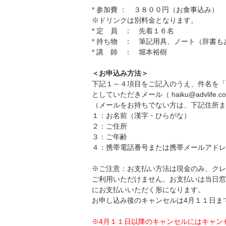
* 参加費 ： ３８００円（お食事込み）
※ドリンクは別料金となります。
* 定 員 ： 先着１６名
* 持ち物 ： 筆記用具、ノート（辞書
* 講 師 ： 堀本裕樹
＜お申込み方法＞
下記１～４項目をご記入のうえ、件名を「
としていただきメール（ haiku@advlif
（メールをお持ちでない方は、下記住所ま
１：お名前（漢字・ひらがな）
２：ご住所
３：ご年齢
４：携帯電話番号または携帯メールアドレ
※ご注意：お支払い方法は現金のみ、クレ
ご利用いただけません。お支払いは当日窓
にお支払いいただく形になります。
お申し込み後のキャンセルは4月１１日ま
※4月１１日以降のキャンセルにはキャン