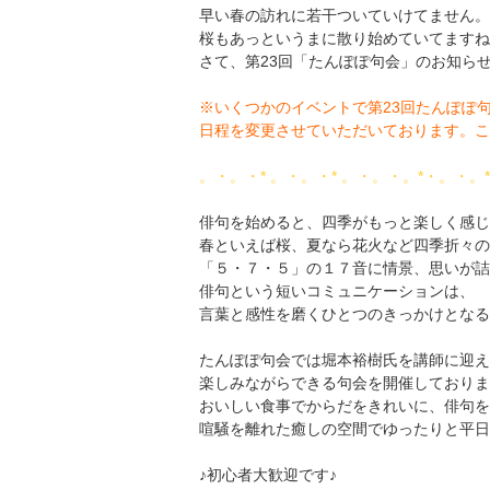
早い春の訪れに若干ついていけてません。
桜もあっというまに散り始めていてますね
さて、第23回「たんぽぽ句会」のお知ら
※いくつかのイベントで第23回たんぽぽ
日程を変更させていただいております。こ
。・。・* 。・。・* 。・。・。*・。・。
俳句を始めると、四季がもっと楽しく感じ
春といえば桜、夏なら花火など四季折々の
「５・７・５」の１７音に情景、思いが詰
俳句という短いコミュニケーションは、
言葉と感性を磨くひとつのきっかけとなる
たんぽぽ句会では堀本裕樹氏を講師に迎え
楽しみながらできる句会を開催しておりま
おいしい食事でからだをきれいに、俳句を
喧騒を離れた癒しの空間でゆったりと平日
♪初心者大歓迎です♪