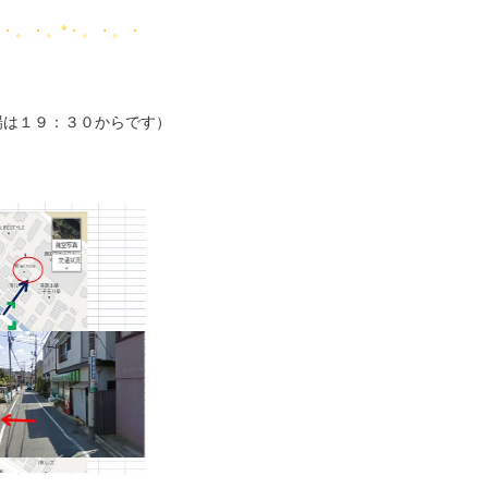
*・。・。*・。・。・
開場は１９：３０からです）