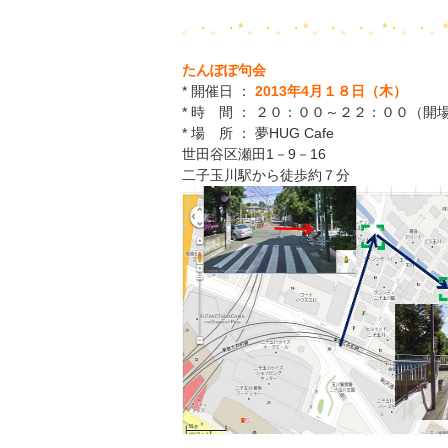
。・。・* 。・。・* 。・。・。*・。・。
たんぽぽ句会
* 開催日 ：
2013年4月１８日（木）
* 時 間 ： ２０：００～２２：００（
* 場 所 ： 夢HUG Cafe
世田谷区瀬田1－9－16
二子玉川駅から徒歩約７分