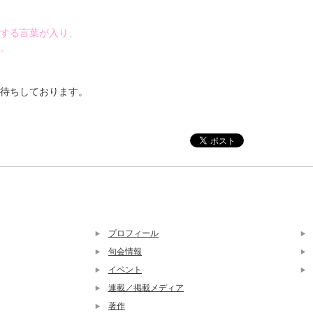
する言葉が入り、
。
待ちしております。
プロフィール
句会情報
イベント
連載／掲載メディア
著作