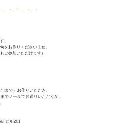
*・。・。*・。・。・
、
す。
句をお作りくださいませ。
もご参加いただけます）
2句まで）お作りいただき、
fe.comまでメールでお送りいただくか、
。
&Tビル201