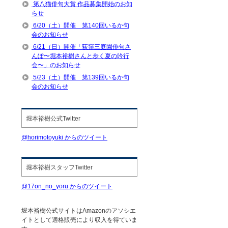
第八猫俳句大賞 作品募集開始のお知
らせ
6/20（土）開催 第140回いるか句
会のお知らせ
6/21（日）開催「荻窪三庭園俳句さ
んぽ〜堀本裕樹さんと歩く夏の吟行
会〜」のお知らせ
5/23（土）開催 第139回いるか句
会のお知らせ
堀本裕樹公式Twitter
@horimotoyuki からのツイート
堀本裕樹スタッフTwitter
@17on_no_yoru からのツイート
堀本裕樹公式サイトはAmazonのアソシエ
イトとして適格販売により収入を得ていま