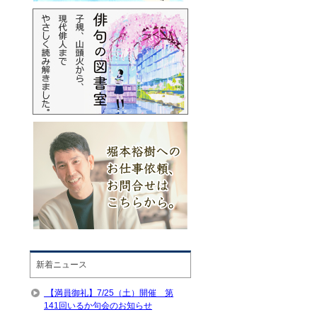
新着ニュース
【満員御礼】7/25（土）開催 第
141回いるか句会のお知らせ