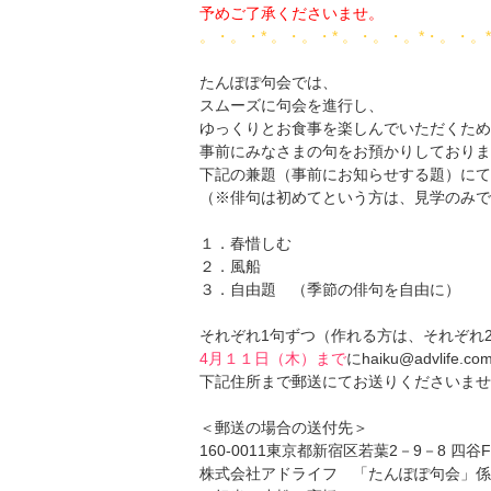
予めご了承くださいませ。
。・。・* 。・。・* 。・。・。*・。・。
たんぽぽ句会では、
スムーズに句会を進行し、
ゆっくりとお食事を楽しんでいただくため
事前にみなさまの句をお預かりしておりま
下記の兼題（事前にお知らせする題）にて
（※俳句は初めてという方は、見学のみで
１．春惜しむ
２．風船
３．自由題 （季節の俳句を自由に）
それぞれ1句ずつ（作れる方は、それぞれ
4月１１日（木）まで
にhaiku@advli
下記住所まで郵送にてお送りくださいませ
＜郵送の場合の送付先＞
160-0011東京都新宿区若葉2－9－8 四谷F
株式会社アドライフ 「たんぽぽ句会」係