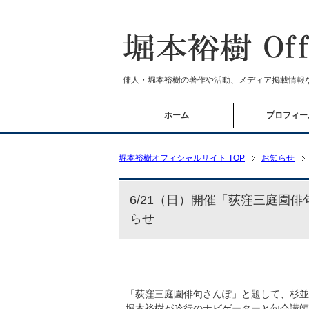
俳人・堀本裕樹の著作や活動、メディア掲載情報
ホーム
プロフィー
堀本裕樹オフィシャルサイト TOP
お知らせ
6/21（日）開催「荻窪三庭園
らせ
「荻窪三庭園俳句さんぽ」と題して、杉並
堀本裕樹が吟行のナビゲーターと句会講師