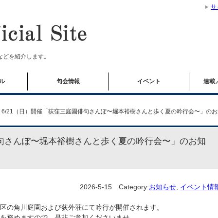
サ
などを紹介します。
ル
句会情報
イベント
連載
6/21（日）開催「荻窪三庭園俳句さんぽ〜堀本裕樹さんと歩く夏の吟行会〜」の
俳句さんぽ〜堀本裕樹さんと歩く夏の吟行会〜」のお知
2026-5-15
Category:
お知らせ
,
イベント情
区の角川庭園および荻外荘にて吟行が開催されます。
を務めますので、是非ご参加くださいませ。