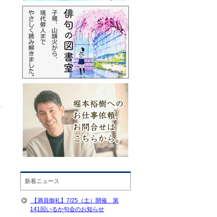
新着ニュース
【満員御礼】7/25（土）開催 第
141回いるか句会のお知らせ