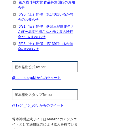
第八猫俳句大賞 作品募集開始のお知
らせ
6/20（土）開催 第140回いるか句
会のお知らせ
6/21（日）開催「荻窪三庭園俳句さ
んぽ〜堀本裕樹さんと歩く夏の吟行
会〜」のお知らせ
5/23（土）開催 第139回いるか句
会のお知らせ
堀本裕樹公式Twitter
@horimotoyuki からのツイート
堀本裕樹スタッフTwitter
@17on_no_yoru からのツイート
堀本裕樹公式サイトはAmazonのアソシエ
イトとして適格販売により収入を得ていま