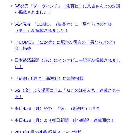
6/5発売『ダ・ヴィンチ』（集英社）に又吉さんとの対談
が掲載されました！
5/24発売 『UOMO』（集英社）に「男だらけの句会
（夏）」が掲載されました！
『UOMO』（9/24売）に堀本が司会の「男だらけの句
会」掲載
日本経済新聞（7/6）にインタビュー記事が掲載されまし
た！
『新潮』6月号（新潮社）に書評掲載
5/2（金）より漫画コラム「ねこのほそみち」連載スター
ト！
本日4/28（月）発売！『波』（新潮社）5月号
本日4/28（月）より朝日新聞「俳句時評」連載開始！
2013年8月の連載/掲載メディア情報