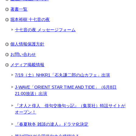
著書一覧
堀本裕樹 十七音の夜
十七音の夜 メッセージフォーム
個人情報保護方針
お問い合わせ
メディア掲載情報
7/19（土）NHKR1「石丸謙二郎の山カフェ」出演
J-WAVE「ORIENT STAR TIME AND TIDE」（6月8日
21:00放送）出演
『才人と俳人 俳句交換句ッ記』（集英社）特設サイトが
オープン！
『春夏秋冬 雑談の達人』ドラマ化決定