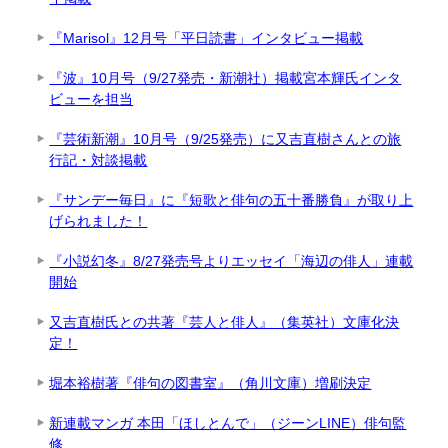
『Marisol』12月号「平日読書」インタビュー掲載
『波』10月号（9/27発売・新潮社）掲載宮本輝氏インタ
ビューを担当
『芸術新潮』10月号（9/25発売）に又吉直樹さんとの旅
行記・対談掲載
『サンデー毎日』に『短歌と俳句の五十番勝負』が取り上
げられました！
『小説幻冬』8/27発売号よりエッセイ「海辺の俳人」連載
開始
又吉直樹氏との共著『芸人と俳人』（集英社）文庫化決
定！
堀本裕樹著『俳句の図書室』（角川文庫）増刷決定
新連載マンガ 本田「ほしとんで」（ジーンLINE）俳句監
修