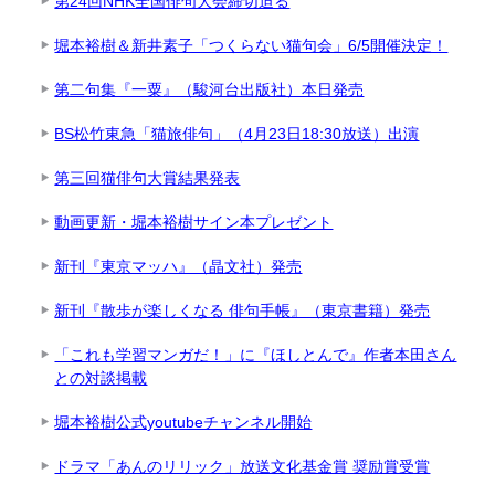
第24回NHK全国俳句大会締切迫る
堀本裕樹＆新井素子「つくらない猫句会」6/5開催決定！
第二句集『一粟』（駿河台出版社）本日発売
BS松竹東急「猫旅俳句」（4月23日18:30放送）出演
第三回猫俳句大賞結果発表
動画更新・堀本裕樹サイン本プレゼント
新刊『東京マッハ』（晶文社）発売
新刊『散歩が楽しくなる 俳句手帳』（東京書籍）発売
「これも学習マンガだ！」に『ほしとんで』作者本田さん
との対談掲載
堀本裕樹公式youtubeチャンネル開始
ドラマ「あんのリリック」放送⽂化基⾦賞 奨励賞受賞