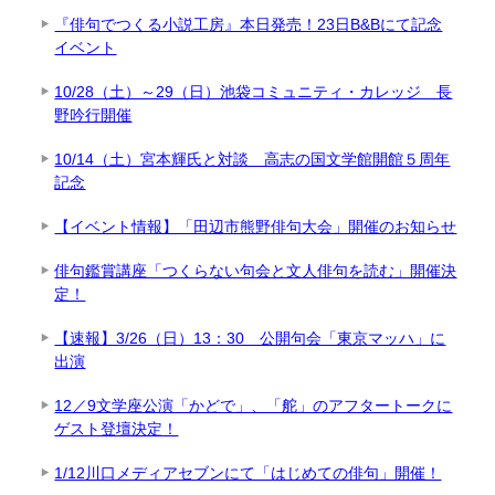
『俳句でつくる小説工房』本日発売！23日B&Bにて記念
イベント
10/28（土）～29（日）池袋コミュニティ・カレッジ 長
野吟行開催
10/14（土）宮本輝氏と対談 高志の国文学館開館５周年
記念
【イベント情報】「田辺市熊野俳句大会」開催のお知らせ
俳句鑑賞講座「つくらない句会と文人俳句を読む」開催決
定！
【速報】3/26（日）13：30 公開句会「東京マッハ」に
出演
12／9文学座公演「かどで」、「舵」のアフタートークに
ゲスト登壇決定！
1/12川口メディアセブンにて「はじめての俳句」開催！