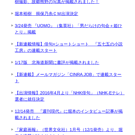
樹撮影、故郷熊野の写真が掲載されました！
堀本裕樹 揖保乃糸ＣＭ出演決定
3/24発売 『UOMO』（集英社）「男だらけの句会＋姫ひ
とり」掲載
【新連載情報】俳句×ショートショート 『五七五の小説
工房』の連載スタート
1/17版 北海道新聞に書評が掲載されました
【新連載】メールマガジン「CINRA.JOB」で連載スター
ト
【出演情報】2016年4月より「NHK俳句」（NHK-Eテレ）
選者に就任決定
12/14発売 『週刊現代』に堀本のインタビュー記事が掲
載されました
『家庭画報』（世界文化社）1月号（12/1発売）より、堀