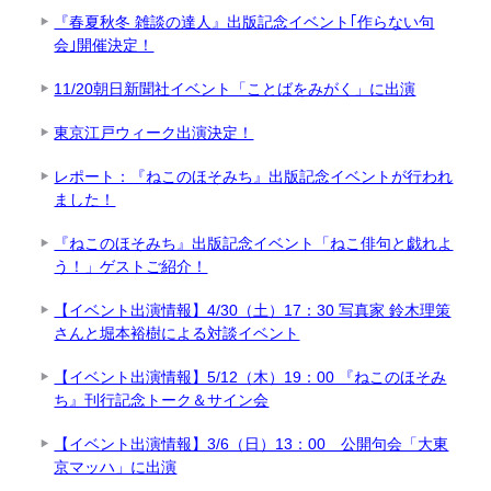
『春夏秋冬 雑談の達人』出版記念イベント｢作らない句
会｣開催決定！
11/20朝日新聞社イベント「ことばをみがく」に出演
東京江戸ウィーク出演決定！
レポート：『ねこのほそみち』出版記念イベントが行われ
ました！
『ねこのほそみち』出版記念イベント「ねこ俳句と戯れよ
う！」ゲストご紹介！
【イベント出演情報】4/30（土）17：30 写真家 鈴木理策
さんと堀本裕樹による対談イベント
【イベント出演情報】5/12（木）19：00 『ねこのほそみ
ち』刊行記念トーク＆サイン会
【イベント出演情報】3/6（日）13：00 公開句会「大東
京マッハ」に出演