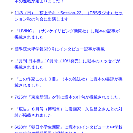
本の連載が始まりました！
11/8（日）「荻上チキ・Session-22」（TBSラジオ）セッ
ション秋の句会に出演します
『LIVING』（サンケイリビング新聞社）に堀本の記事が
掲載されました
國學院大學学報639号にインタビュー記事が掲載
『月刊 日本橋』10月号（10/1発売）に堀本のエッセイが
掲載されました
『この作家この１０冊』（本の雑誌社）に堀本の書評が掲
載されました。
7/25付『東京新聞』夕刊に堀本の俳句が掲載されました。
『広告』８月号（博報堂）に漫画家・久住昌之さんとの対
談が掲載されました！
6/28付『朝日小学生新聞』に堀本のインタビューと中学校