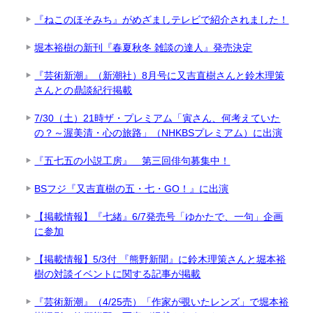
『ねこのほそみち』がめざましテレビで紹介されました！
堀本裕樹の新刊『春夏秋冬 雑談の達人』発売決定
『芸術新潮』（新潮社）8月号に又吉直樹さんと鈴木理策
さんとの鼎談紀行掲載
7/30（土）21時ザ・プレミアム「寅さん、何考えていた
の？～渥美清・心の旅路」（NHKBSプレミアム）に出演
『五七五の小説工房』 第三回俳句募集中！
BSフジ『又吉直樹の五・七・GO！』に出演
【掲載情報】『七緒』6/7発売号「ゆかたで、一句」企画
に参加
【掲載情報】5/3付 『熊野新聞』に鈴木理策さんと堀本裕
樹の対談イベントに関する記事が掲載
『芸術新潮』（4/25売）「作家が覗いたレンズ」で堀本裕