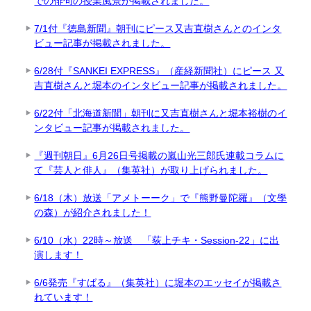
での俳句の授業風景が掲載されました。
7/1付『徳島新聞』朝刊にピース又吉直樹さんとのインタ
ビュー記事が掲載されました。
6/28付『SANKEI EXPRESS』（産経新聞社）にピース 又
吉直樹さんと堀本のインタビュー記事が掲載されました。
6/22付「北海道新聞」朝刊に又吉直樹さんと堀本裕樹のイ
ンタビュー記事が掲載されました。
『週刊朝日』6月26日号掲載の嵐山光三郎氏連載コラムに
て『芸人と俳人』（集英社）が取り上げられました。
6/18（木）放送「アメトーーク」で『熊野曼陀羅』（文學
の森）が紹介されました！
6/10（水）22時～放送 「荻上チキ・Session-22」に出
演します！
6/6発売『すばる』（集英社）に堀本のエッセイが掲載さ
れています！