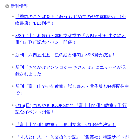
新刊情報
『季節のことばをあじわう はじめての俳句歳時記』（小
峰書店）4/13刊行！
8/30（土）和歌山・本町文化堂で『六四五七五 虫の絵と
俳句』刊行記念イベント開催！
新刊『六四五七五 虫の絵と俳句』8/26発売決定！
新刊『おでかけアンソロジー おさんぽ』にエッセイが収
録されました
新刊『富士山で俳句教室』試し読み・電子版も好評配信中
です
6/16(日) つきやまBOOKSにて『富士山で俳句教室』刊行
記念イベント開催！
『富士山で俳句教室』（角川文庫）6/13発売決定！
『才人と俳人 俳句交換句ッ記』（集英社）特設サイトが