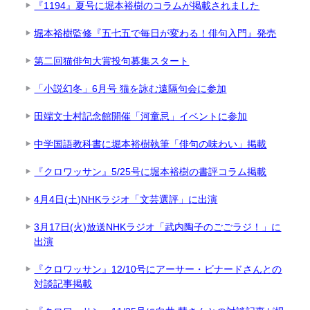
『1194』夏号に堀本裕樹のコラムが掲載されました
堀本裕樹監修『五七五で毎日が変わる！俳句入門』発売
第二回猫俳句大賞投句募集スタート
「小説幻冬」6月号 猫を詠む遠隔句会に参加
田端文士村記念館開催「河童忌」イベントに参加
中学国語教科書に堀本裕樹執筆「俳句の味わい」掲載
『クロワッサン』5/25号に堀本裕樹の書評コラム掲載
4月4日(土)NHKラジオ「文芸選評」に出演
3月17日(火)放送NHKラジオ「武内陶子のごごラジ！」に
出演
『クロワッサン』12/10号にアーサー・ビナードさんとの
対談記事掲載