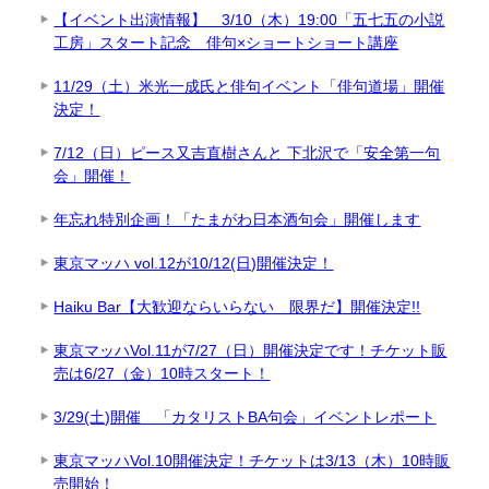
【イベント出演情報】 3/10（木）19:00「五七五の小説
工房」スタート記念 俳句×ショートショート講座
11/29（土）米光一成氏と俳句イベント「俳句道場」開催
決定！
7/12（日）ピース又吉直樹さんと 下北沢で「安全第一句
会」開催！
年忘れ特別企画！「たまがわ日本酒句会」開催します
東京マッハ vol.12が10/12(日)開催決定！
Haiku Bar【大歓迎ならいらない 限界だ】開催決定!!
東京マッハVol.11が7/27（日）開催決定です！チケット販
売は6/27（金）10時スタート！
3/29(土)開催 「カタリストBA句会」イベントレポート
東京マッハVol.10開催決定！チケットは3/13（木）10時販
売開始！