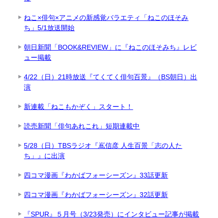
ねこ×俳句×アニメの新感覚バラエティ「ねこのほそみ
ち」5/1放送開始
朝日新聞「BOOK&REVIEW」に『ねこのほそみち』レビ
ュー掲載
4/22（日）21時放送『てくてく俳句百景』（BS朝日）出
演
新連載「ねこもかぞく」スタート！
読売新聞「俳句あれこれ」短期連載中
5/28（日）TBSラジオ『嶌信彦 人生百景「志の人た
ち」』に出演
四コマ漫画『わかばフォーシーズン』33話更新
四コマ漫画『わかばフォーシーズン』32話更新
『SPUR』５月号（3/23発売）にインタビュー記事が掲載