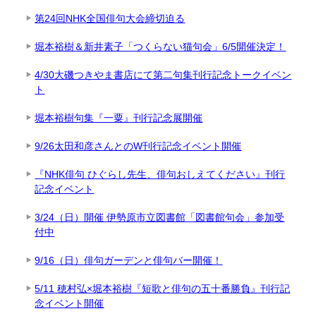
第24回NHK全国俳句大会締切迫る
堀本裕樹＆新井素子「つくらない猫句会」6/5開催決定！
4/30大磯つきやま書店にて第二句集刊行記念トークイベン
ト
堀本裕樹句集『一粟』刊行記念展開催
9/26太田和彦さんとのW刊行記念イベント開催
『NHK俳句 ひぐらし先生、俳句おしえてください』刊行
記念イベント
3/24（日）開催 伊勢原市立図書館「図書館句会」参加受
付中
9/16（日）俳句ガーデンと俳句バー開催！
5/11 穂村弘×堀本裕樹『短歌と俳句の五十番勝負』刊行記
念イベント開催