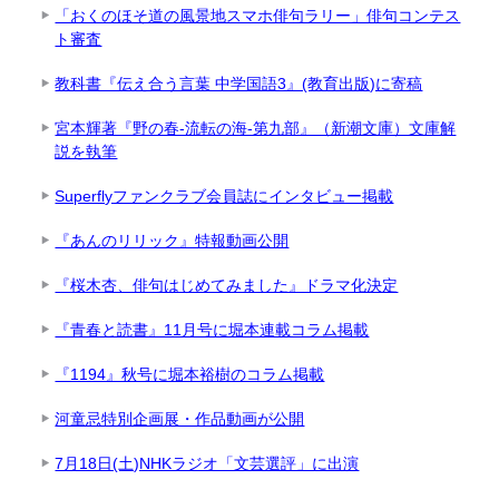
「おくのほそ道の風景地スマホ俳句ラリー」俳句コンテス
ト審査
教科書『伝え合う言葉 中学国語3』(教育出版)に寄稿
宮本輝著『野の春-流転の海-第九部』（新潮文庫）文庫解
説を執筆
Superflyファンクラブ会員誌にインタビュー掲載
『あんのリリック』特報動画公開
『桜木杏、俳句はじめてみました』ドラマ化決定
『青春と読書』11月号に堀本連載コラム掲載
『1194』秋号に堀本裕樹のコラム掲載
河童忌特別企画展・作品動画が公開
7月18日(土)NHKラジオ「文芸選評」に出演