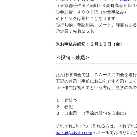
（東京都千代田区麹町4-8 麹町高善ビル 
◎参加費：４０００円（お食事込み）
※ドリンクは別料金となります
◎持ち物：筆記用具、ノート、辞書もある
◎定員：先着２５名
※お申込み締切：２月１２日（金）
＜投句・兼題＞
たんぽぽ句会では、スムーズに句会を進行
下記の兼題（事前にお知らせする題）にて
（※俳句は初めてという方は、見学のみで
１．春待つ
２．春泥
３．自由題 （季節の俳句を自由に）
それぞれ1句ずつ（作れる方は、それぞれ
haiku@advlife.com
へメールでお送りいた