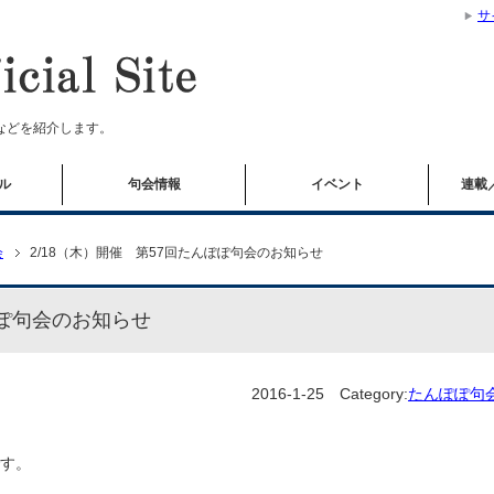
サ
などを紹介します。
ル
句会情報
イベント
連載
会
2/18（木）開催 第57回たんぽぽ句会のお知らせ
ぽぽ句会のお知らせ
2016-1-25
Category:
たんぽぽ句
す。