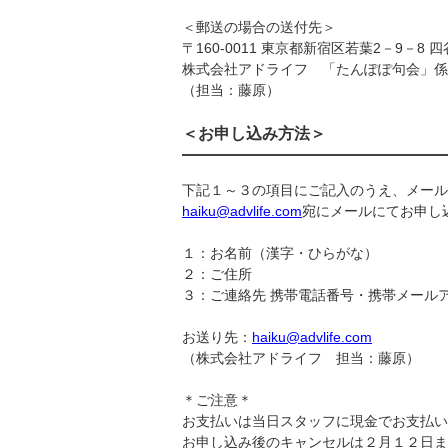
＜郵送の場合の送付先＞
〒160-0011 東京都新宿区若葉2－9－8 四
株式会社アドライフ 「たんぽぽ句会」係
（担当：藤原）
＜お申し込み方法＞
下記１～３の項目にご記入のうえ、メール
haiku@advlife.com
宛にメールにてお申し
１：お名前（漢字・ひらがな）
２：ご住所
３：ご連絡先 携帯電話番号・携帯メール
お送り先：
haiku@advlife.com
（株式会社アドライフ 担当：藤原）
＊ご注意＊
お支払いは当日スタッフに現金でお支払い
お申し込み後のキャンセルは２月１２日ま