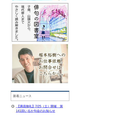
新着ニュース
【満員御礼】7/25（土）開催 第
141回いるか句会のお知らせ