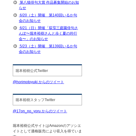
第八猫俳句大賞 作品募集開始のお知
らせ
6/20（土）開催 第140回いるか句
会のお知らせ
6/21（日）開催「荻窪三庭園俳句さ
んぽ〜堀本裕樹さんと歩く夏の吟行
会〜」のお知らせ
5/23（土）開催 第139回いるか句
会のお知らせ
堀本裕樹公式Twitter
@horimotoyuki からのツイート
堀本裕樹スタッフTwitter
@17on_no_yoru からのツイート
堀本裕樹公式サイトはAmazonのアソシエ
イトとして適格販売により収入を得ていま