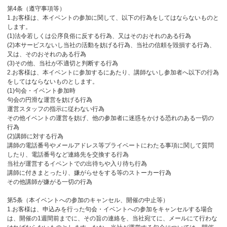
第4条（遵守事項等）
1.お客様は、本イベントの参加に関して、以下の行為をしてはならないものと
します。
(1)法令若しくは公序良俗に反する行為、又はそのおそれのある行為
(2)本サービスないし当社の活動を妨げる行為、当社の信頼を毀損する行為、
又は、そのおそれのある行為
(3)その他、当社が不適切と判断する行為
2.お客様は、本イベントに参加するにあたり、講師ないし参加者へ以下の行為
をしてはならないものとします。
(1)句会・イベント参加時
句会の円滑な運営を妨げる行為
運営スタッフの指示に従わない行為
その他イベントの運営を妨げ、他の参加者に迷惑をかける恐れのある一切の
行為
(2)講師に対する行為
講師の電話番号やメールアドレス等プライベートにわたる事項に関して質問
したり、電話番号など連絡先を交換する行為
当社が運営するイベントでの出待ちや入り待ち行為
講師に付きまとったり、嫌がらせをする等のストーカー行為
その他講師が嫌がる一切の行為
第5条（本イベントへの参加のキャンセル、開催の中止等）
1.お客様は、申込みを行った句会・イベントへの参加をキャンセルする場合
は、開催の1週間前までに、その旨の連絡を、当社宛てに、メールにて行わな