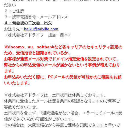
ださい
２：ご住所
３：携帯電話番号・メールアドレス
４：句会後の二次会 出欠
お送り先：
haiku@advlife.com
（株式会社アドライフ 担当：西木）
※docomo、au、softbankなど各キャリアのセキュリティ設定の
ため、受信拒否と認識されているか、
お客様が迷惑メール対策でドメイン指定受信を設定されていて、
弊社からの申込受領のメールが届かないという事例が増えており
ます。
お申込みいただく際に、PCメールの受信が可能かのご確認をお願
いいたします。
※株式会社アドライフは、土日祝日は休業しております。
休業日に受信したメールは翌営業日の確認となりますので何卒ご
容赦くださいませ。
土日祝日を含まず、1週間連絡がない場合、エラーにてメールの受
信ができていない可能性がございます。
その場合は、大変恐縮ながら再度ご連絡を頂戴できますと幸いで