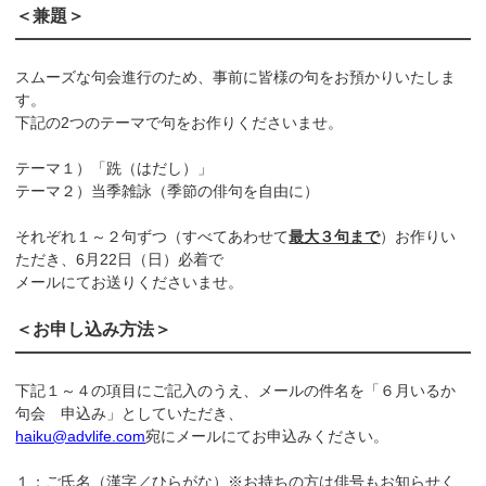
＜兼題＞
スムーズな句会進行のため、事前に皆様の句をお預かりいたしま
す。
下記の2つのテーマで句をお作りくださいませ。
テーマ１）「跣（はだし）」
テーマ２）当季雑詠（季節の俳句を自由に）
それぞれ１～２句ずつ（すべてあわせて
最大３句まで
）お作りい
ただき、6月22日（日）必着で
メールにてお送りくださいませ。
＜お申し込み方法＞
下記１～４の項目にご記入のうえ、メールの件名を「６月いるか
句会 申込み」としていただき、
haiku@advlife.com
宛にメールにてお申込みください。
１：ご氏名（漢字／ひらがな）※お持ちの方は俳号もお知らせく