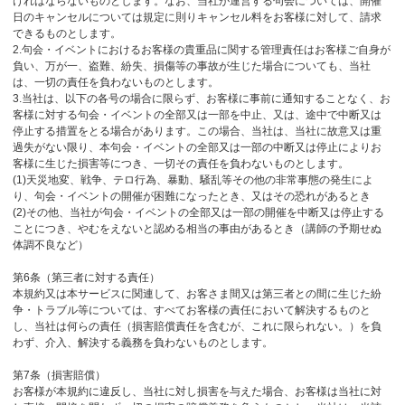
ければならないものとします。なお、当社が運営する句会については、開催
日のキャンセルについては規定に則りキャンセル料をお客様に対して、請求
できるものとします。
2.句会・イベントにおけるお客様の貴重品に関する管理責任はお客様ご自身が
負い、万が一、盗難、紛失、損傷等の事故が生じた場合についても、当社
は、一切の責任を負わないものとします。
3.当社は、以下の各号の場合に限らず、お客様に事前に通知することなく、お
客様に対する句会・イベントの全部又は一部を中止、又は、途中で中断又は
停止する措置をとる場合があります。この場合、当社は、当社に故意又は重
過失がない限り、本句会・イベントの全部又は一部の中断又は停止によりお
客様に生じた損害等につき、一切その責任を負わないものとします。
(1)天災地変、戦争、テロ行為、暴動、騒乱等その他の非常事態の発生によ
り、句会・イベントの開催が困難になったとき、又はその恐れがあるとき
(2)その他、当社が句会・イベントの全部又は一部の開催を中断又は停止する
ことにつき、やむをえないと認める相当の事由があるとき（講師の予期せぬ
体調不良など）
第6条（第三者に対する責任）
本規約又は本サービスに関連して、お客さま間又は第三者との間に生じた紛
争・トラブル等については、すべてお客様の責任において解決するものと
し、当社は何らの責任（損害賠償責任を含むが、これに限られない。）を負
わず、介入、解決する義務を負わないものとします。
第7条（損害賠償）
お客様が本規約に違反し、当社に対し損害を与えた場合、お客様は当社に対