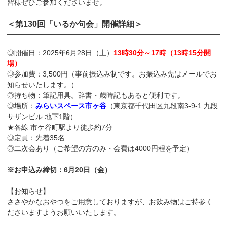
皆様ぜひご参加くださいませ。
＜第130回「いるか句会」開催詳細＞
◎開催日：2025年6月28日（土）
13時30分～17時（13時15分開
場）
◎参加費：3,500円（事前振込み制です。お振込み先はメールでお
知らせいたします。）
◎持ち物：筆記用具。辞書・歳時記もあると便利です。
◎場所：
みらいスペース市ヶ谷
（東京都千代田区九段南3-9-1 九段
サザンビル 地下1階）
★各線 市ケ谷町駅より徒歩約7分
◎定員：先着35名
◎二次会あり（ご希望の方のみ・会費は4000円程を予定）
※お申込み締切：6月20日（金）
【お知らせ】
ささやかなおやつをご用意しておりますが、お飲み物はご持参く
ださいますようお願いいたします。