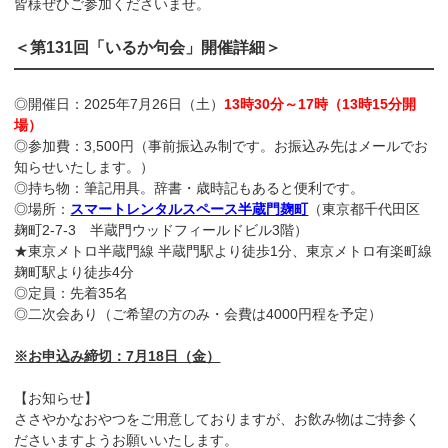
皆様ぜひご参加くださいませ。
＜第131回「いるか句会」開催詳細＞
◎開催日：2025年7月26日（土）
13時30分～17時（13時15分開
場）
◎参加費：3,500円（事前振込み制です。お振込み先はメールでお
知らせいたします。）
◎持ち物：筆記用具。辞書・歳時記もあると便利です。
◎場所：
スマートレンタルスペース半蔵門麹町
（東京都千代田区
麹町2-7-3 半蔵門ウッドフィールドビル3階）
★東京メトロ半蔵門線 半蔵門駅より徒歩1分、東京メトロ有楽町線
麹町駅より徒歩4分
◎定員：先着35名
◎二次会あり（ご希望の方のみ・会費は4000円程を予定）
※お申込み締切：7月18日（金）
【お知らせ】
ささやかなおやつをご用意しておりますが、お飲み物はご持参く
ださいますようお願いいたします。