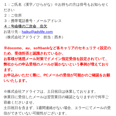
１：ご氏名（漢字／ひらがな）※お持ちの方は俳号もお知らせく
ださい
２：ご住所
３：携帯電話番号・メールアドレス
４：句会後の二次会 出欠
お送り先：
haiku@advlife.com
（株式会社アドライフ 担当：西木）
※docomo、au、softbankなど各キャリアのセキュリティ設定の
ため、受信拒否と認識されているか、
お客様が迷惑メール対策でドメイン指定受信を設定されていて、
弊社からの申込受領のメールが届かないという事例が増えており
ます。
お申込みいただく際に、PCメールの受信が可能かのご確認をお願
いいたします。
※株式会社アドライフは、土日祝日は休業しております。
休業日に受信したメールは翌営業日の確認となりますので何卒ご
容赦くださいませ。
土日祝日を含まず、1週間連絡がない場合、エラーにてメールの受
信ができていない可能性がございます。