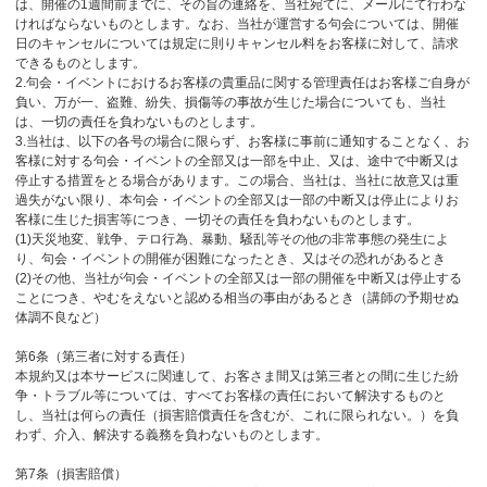
は、開催の1週間前までに、その旨の連絡を、当社宛てに、メールにて行わな
ければならないものとします。なお、当社が運営する句会については、開催
日のキャンセルについては規定に則りキャンセル料をお客様に対して、請求
できるものとします。
2.句会・イベントにおけるお客様の貴重品に関する管理責任はお客様ご自身が
負い、万が一、盗難、紛失、損傷等の事故が生じた場合についても、当社
は、一切の責任を負わないものとします。
3.当社は、以下の各号の場合に限らず、お客様に事前に通知することなく、お
客様に対する句会・イベントの全部又は一部を中止、又は、途中で中断又は
停止する措置をとる場合があります。この場合、当社は、当社に故意又は重
過失がない限り、本句会・イベントの全部又は一部の中断又は停止によりお
客様に生じた損害等につき、一切その責任を負わないものとします。
(1)天災地変、戦争、テロ行為、暴動、騒乱等その他の非常事態の発生によ
り、句会・イベントの開催が困難になったとき、又はその恐れがあるとき
(2)その他、当社が句会・イベントの全部又は一部の開催を中断又は停止する
ことにつき、やむをえないと認める相当の事由があるとき（講師の予期せぬ
体調不良など）
第6条（第三者に対する責任）
本規約又は本サービスに関連して、お客さま間又は第三者との間に生じた紛
争・トラブル等については、すべてお客様の責任において解決するものと
し、当社は何らの責任（損害賠償責任を含むが、これに限られない。）を負
わず、介入、解決する義務を負わないものとします。
第7条（損害賠償）