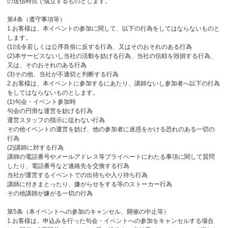
の送信時点で成立するものとします。
第4条（遵守事項等）
1.お客様は、本イベントの参加に関して、以下の行為をしてはならないものと
します。
(1)法令若しくは公序良俗に反する行為、又はそのおそれのある行為
(2)本サービスないし当社の活動を妨げる行為、当社の信頼を毀損する行為、
又は、そのおそれのある行為
(3)その他、当社が不適切と判断する行為
2.お客様は、本イベントに参加するにあたり、講師ないし参加者へ以下の行為
をしてはならないものとします。
(1)句会・イベント参加時
句会の円滑な運営を妨げる行為
運営スタッフの指示に従わない行為
その他イベントの運営を妨げ、他の参加者に迷惑をかける恐れのある一切の
行為
(2)講師に対する行為
講師の電話番号やメールアドレス等プライベートにわたる事項に関して質問
したり、電話番号など連絡先を交換する行為
当社が運営するイベントでの出待ちや入り待ち行為
講師に付きまとったり、嫌がらせをする等のストーカー行為
その他講師が嫌がる一切の行為
第5条（本イベントへの参加のキャンセル、開催の中止等）
1.お客様は、申込みを行った句会・イベントへの参加をキャンセルする場合