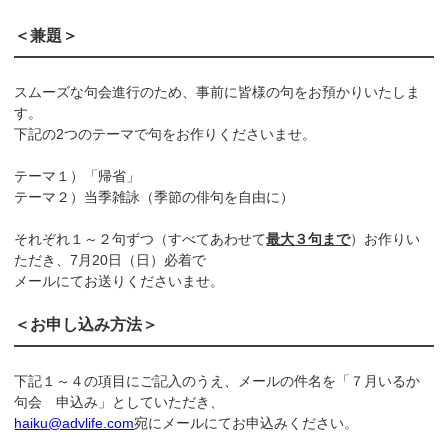
＜兼題＞
スムーズな句会進行のため、事前に皆様の句をお預かりいたしま
す。
下記の2つのテーマで句をお作りくださいませ。
テーマ１）「帰省」
テーマ２）当季雑詠（季節の俳句を自由に）
それぞれ１～２句ずつ（すべてあわせて
最大３句まで
）お作りい
ただき、7月20日（日）必着で
メールにてお送りくださいませ。
＜お申し込み方法＞
下記１～４の項目にご記入のうえ、メールの件名を「７月いるか
句会 申込み」としていただき、
haiku@advlife.com
宛にメールにてお申込みください。